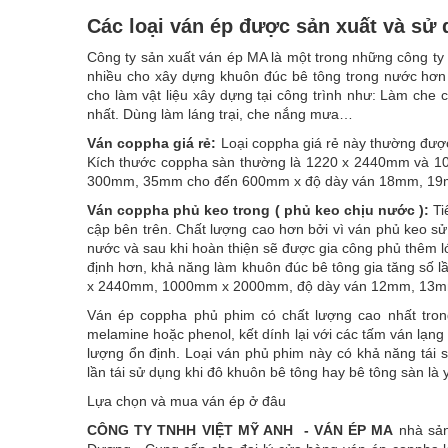
Các loại ván ép được sản xuất và sử
Công ty sản xuất ván ép MA là một trong những công ty
nhiều cho xây dựng khuôn đúc bê tông trong nước hơn l
cho làm vật liệu xây dựng tại công trình như: Làm che 
nhất. Dùng làm láng trại, che nắng mưa…
Ván coppha giá rẻ:
Loại coppha giá rẻ này thường được
Kích thước coppha sàn thường là 1220 x 2440mm và 
300mm, 35mm cho đến 600mm x độ dày ván 18mm, 19m
Ván coppha phủ keo trong ( phủ keo chịu nước ):
Ti
cập bên trên. Chất lượng cao hơn bởi vì ván phủ keo s
nước và sau khi hoàn thiện sẽ được gia công phủ thêm l
định hơn, khả năng làm khuôn đúc bê tông gia tăng số 
x 2440mm, 1000mm x 2000mm, độ dày ván 12mm, 13m
Ván ép coppha phủ phim có chất lượng cao nhất tro
melamine hoặc phenol, kết dính lại với các tấm ván lạng 
lượng ổn định. Loại ván phủ phim này có khả năng tái 
lần tái sử dụng khi đô khuôn bê tông hay bê tông sàn là y
Lựa chọn và mua ván ép ở đâu
CÔNG TY TNHH VIỆT MỸ ANH - VÁN ÉP MA
nhà sản