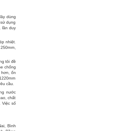
đây dùng
 sử dụng
1 lần duy
p nhiệt.
, 250mm,
ng tôi đề
ne chống
h hơn, ổn
g 1220mm
êu cầu.
ống nước
cao, chất
. Việc số
ai, Bình