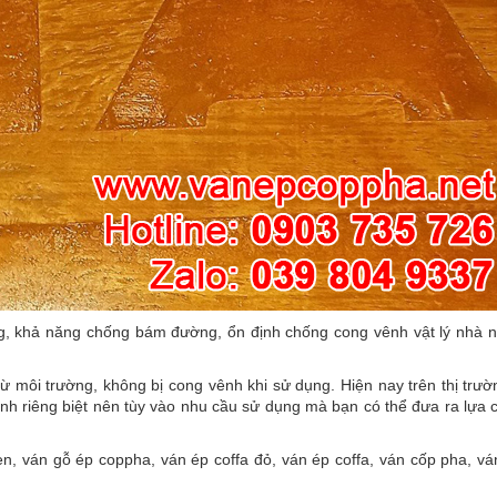
g, khả năng chống bám đường, ổn định chống cong vênh vật lý nhà n
 môi trường, không bị cong vênh khi sử dụng. Hiện nay trên thị trườ
tính riêng biệt nên tùy vào nhu cầu sử dụng mà bạn có thể đưa ra lựa
n, ván gỗ ép coppha, ván ép coffa đỏ, ván ép coffa, ván cốp pha, vá