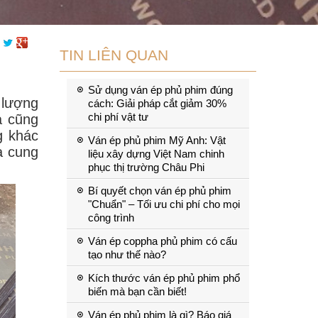
TIN LIÊN QUAN
Sử dụng ván ép phủ phim đúng
 lượng
cách: Giải pháp cắt giảm 30%
chi phí vật tư
a cũng
g khác
Ván ép phủ phim Mỹ Anh: Vật
à cung
liệu xây dựng Việt Nam chinh
phục thị trường Châu Phi
Bí quyết chọn ván ép phủ phim
"Chuẩn" – Tối ưu chi phí cho mọi
công trình
Ván ép coppha phủ phim có cấu
tạo như thế nào?
Kích thước ván ép phủ phim phổ
biến mà bạn cần biết!
Ván ép phủ phim là gì? Báo giá