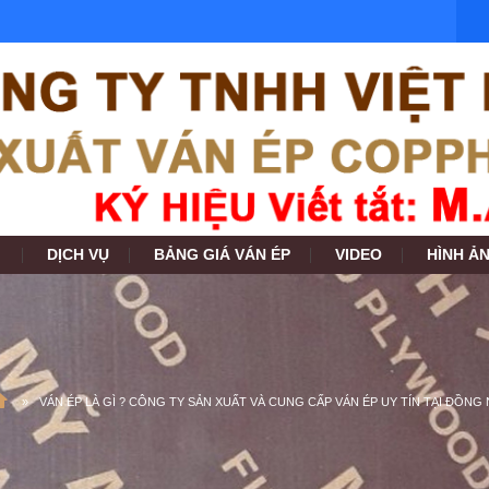
DỊCH VỤ
BẢNG GIÁ VÁN ÉP
VIDEO
HÌNH Ả
VÁN ÉP LÀ GÌ ? CÔNG TY SẢN XUẤT VÀ CUNG CẤP VÁN ÉP UY TÍN TẠI ĐỒNG 