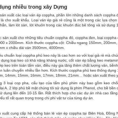
 dụng nhiều trong xây Dựng
 sản xuất các loại ván ép coppha, phần lớn những danh sách coppha 
à cho xuất khẩu. Loại ván ép giá rẻ cũng là một trong các lựa chọn
chắn, làm lót sàn, lót khuôn trong các khuôn đúc bê tông và sử dụng 
 sản xuất cho những tiêu chuẩn coppha đỏ, coppha đen, loại coppha é
1000 x 2000mm. Kích thước coppha cột: Chiều ngang 150mm, 200mm
m x chiều dài ván 3500mm, 4000mm.
êu chuẩn loại coppha phủ keo này là cao hơn so với loại giá rẻ mà chú
ử dụng loại keo có khả năng kháng nước, cốt ván ép bằng keo melami
ớp keo trên toàn tấm ván, điều này gia tăng thêm chất lượng ván, bền
lần luân chuyển nhiều lần hơn. Kích thước coppha phủ keo thông dụn
m, 14mm, 15mm, 16mm, 17mm, 18mm, 21mm… hoặc sản xuất theo y
ng 3 loại cop pha, cấu tạo của tấm phủ phim này bao gồm keo ch
lại A. 2 lớp phủ bề mặt chúng tôi sử dụng là phim Phenol, cho bề bền 
sử dụng lên đến 10-15 lần. Rất thích hợp cho các dự án nhà cao tầng
ếu tố rất quan trọng trong chi phí vật tư của từng dự án.
 xuất cung cấp hệ thống bán lẻ ván ép coppha tại Biên Hoà, Đồng N