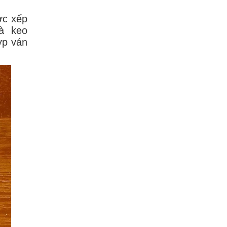
ợc xếp
à keo
ớp ván