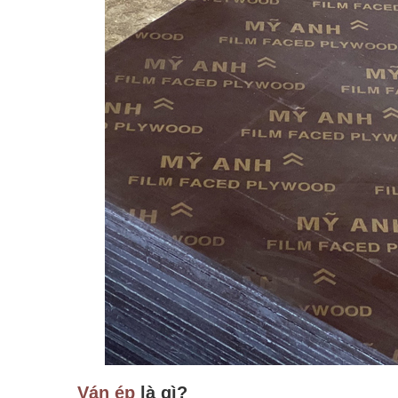
Ván ép
là gì?