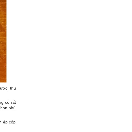
ước, thu
ng có rất
 chọn phù
n ép cốp