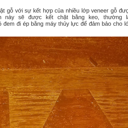
ật gỗ với sự kết hợp của nhiều lớp veneer gỗ đư
n này sẽ được kết chặt bằng keo, thường l
 đem đi ép bằng máy thủy lực để đảm bảo cho l